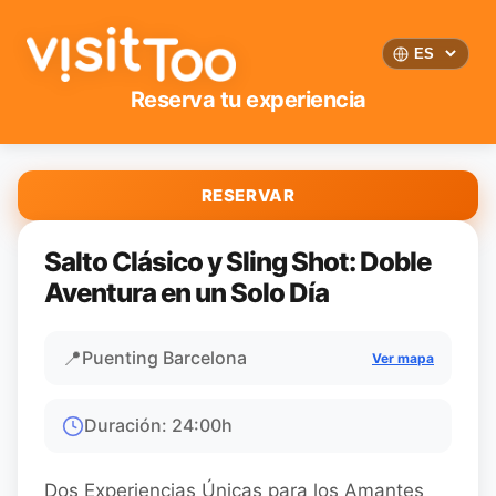
Reserva tu experiencia
RESERVAR
Salto Clásico y Sling Shot: Doble
Aventura en un Solo Día
📍
Puenting Barcelona
Ver mapa
Duración
:
24:00
h
Dos Experiencias Únicas para los Amantes