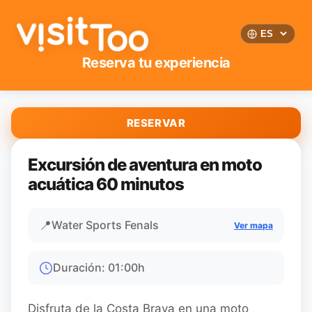
Reserva tu experiencia
RESERVAR
Excursión de aventura en moto
acuática 60 minutos
📍
Water Sports Fenals
Ver mapa
Duración
:
01:00
h
Disfruta de la Costa Brava en una moto