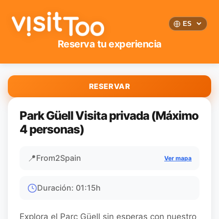
Reserva tu experiencia
RESERVAR
Park Güell Visita privada (Máximo
4 personas)
📍
From2Spain
Ver mapa
Duración
:
01:15
h
Explora el Parc Güell sin esperas con nuestro