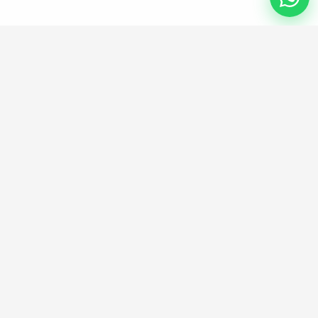
ENLACES UTILES
Información legal
Política de privacidad
Términos y condiciones generales
Política de cookies
Mapa del sitio
EMPRESA
Sobre nosotros
Quieres ser proveedor?