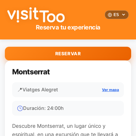
Reserva tu experiencia
RESERVAR
Montserrat
📍
Viatges Alegret
Ver mapa
Duración
:
24:00
h
Descubre Montserrat, un lugar único y
espiritual, en una excursión que te llevará a