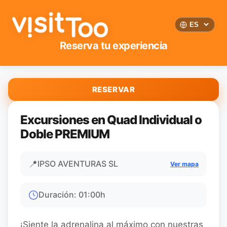
Reserva tu experiencia
RESERVAR
Excursiones en Quad Individual o
Doble PREMIUM
📍
IPSO AVENTURAS SL
Ver mapa
Duración
:
01:00
h
¡Siente la adrenalina al máximo con nuestras