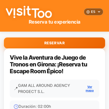
Reserva tu experiencia
RESERVAR
Vive la Aventura de Juego de
Tronos en Girona: ¡Reserva tu
Escape Room Épico!
GAM ALL AROUND AGENCY
Ver
📍
mapa
PROGECT S.L.
Duración
:
02:00
h