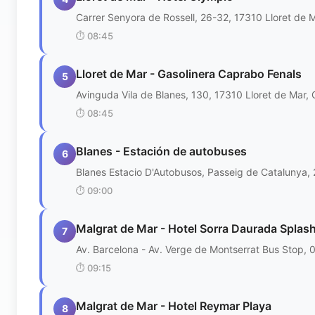
Carrer Senyora de Rossell, 26-32, 17310 Lloret de M
⏱️
08:45
Lloret de Mar - Gasolinera Caprabo Fenals
5
Avinguda Vila de Blanes, 130, 17310 Lloret de Mar, 
⏱️
08:45
Blanes - Estación de autobuses
6
Blanes Estacio D'Autobusos, Passeig de Catalunya, 
⏱️
09:00
Malgrat de Mar - Hotel Sorra Daurada Splas
7
Av. Barcelona - Av. Verge de Montserrat Bus Stop, 
⏱️
09:15
Malgrat de Mar - Hotel Reymar Playa
8