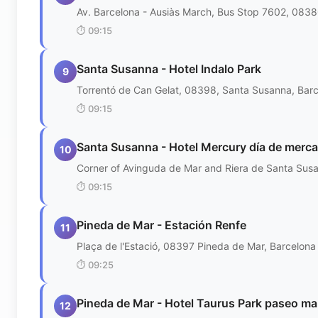
Av. Barcelona - Ausiàs March, Bus Stop 7602, 0838
⏱️
09:15
Santa Susanna - Hotel Indalo Park
9
Torrentó de Can Gelat, 08398, Santa Susanna, Bar
⏱️
09:15
Santa Susanna - Hotel Mercury día de merc
10
Corner of Avinguda de Mar and Riera de Santa Sus
⏱️
09:15
Pineda de Mar - Estación Renfe
11
Plaça de l'Estació, 08397 Pineda de Mar, Barcelona
⏱️
09:25
Pineda de Mar - Hotel Taurus Park paseo ma
12