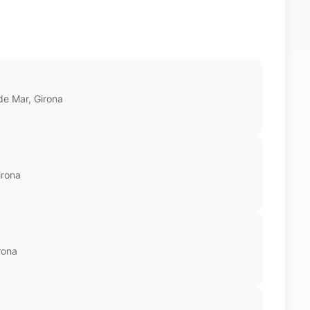
de Mar, Girona
irona
rona